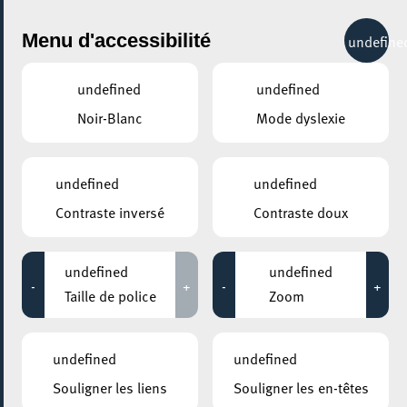
City Life
Menu d'accessibilité
undefine
undefined
undefined
Noir-Blanc
Mode dyslexie
GENRE
DÉGUSTATION
undefined
undefined
Contraste inversé
Contraste doux
LIEUX
Tous
undefined
undefined
-
+
-
+
Taille de police
Zoom
26 février 2022
undefined
undefined
MESA MAISON DE LA TRANSITION
Souligner les liens
Souligner les en-têtes
Cantine syrienne