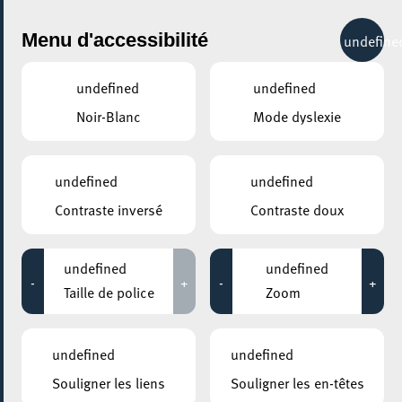
City Life
Menu d'accessibilité
undefine
undefined
undefined
Noir-Blanc
Mode dyslexie
GENRE
CIRQUE
undefined
undefined
Contraste inversé
Contraste doux
LIEUX
Tous
undefined
undefined
-
+
-
+
Taille de police
Zoom
14 octobre 2021
undefined
undefined
ESCHER THEATER – ESCH-SUR-ALZETTE
Souligner les liens
Souligner les en-têtes
Concerto pour deux clowns