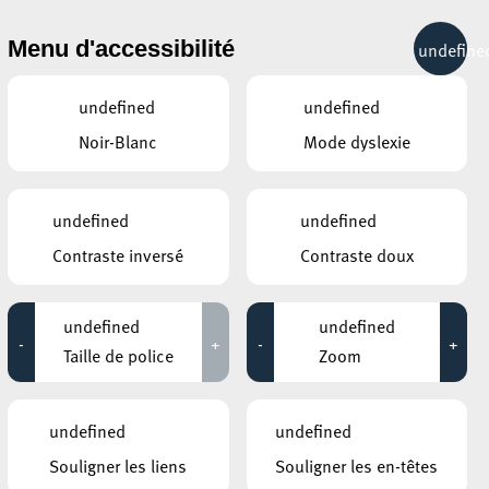
& RÉCRÉATION
MOBILITÉ
TOURIST INFO
Menu d'accessibilité
undefine
24°C
undefined
undefined
Noir-Blanc
Mode dyslexie
ÉVÉNEMENTS CONTINUS
undefined
undefined
24 AOÛT 2020
Contraste inversé
Contraste doux
ANNEXE22
Exposition : Sollbruchstelle de Max
undefined
undefined
Mertens
-
+
-
+
Taille de police
Zoom
Jusqu'au 05 septembre
HÔTEL DE VILLE D’ESCH-SUR-ALZETTE
undefined
undefined
MBSR – Conference Mindfulness
Souligner les liens
Souligner les en-têtes
Jusqu'au 05 octobre