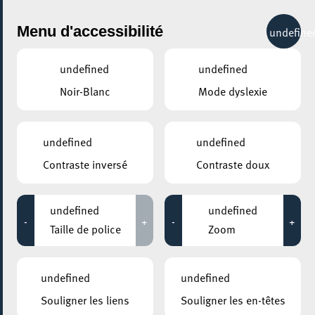
City Life
Menu d'accessibilité
undefine
undefined
undefined
Noir-Blanc
Mode dyslexie
GENRE
SANTÉ & BIEN-ÊTRE
undefined
undefined
Contraste inversé
Contraste doux
LIEUX
Tous
undefined
undefined
-
+
-
+
Taille de police
Zoom
13 octobre 2021
undefined
undefined
MOSAÏQUE CLUB – CLUB SENIOR À ESCH/ALZETTE
Souligner les liens
Souligner les en-têtes
Après-midi de jeux / Spielnachmittag