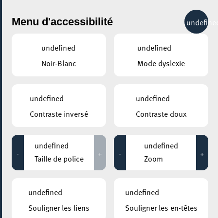
City Life
Menu d'accessibilité
undefine
undefined
undefined
Noir-Blanc
Mode dyslexie
GENRE
undefined
undefined
Contraste inversé
Contraste doux
LIEUX
Tous
undefined
undefined
-
+
-
+
Taille de police
Zoom
Aucun résultat trouvé pour votre sélection. Essayez une autre
combination.
undefined
undefined
Souligner les liens
Souligner les en-têtes