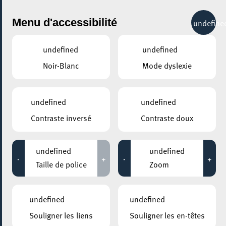
City Life
Menu d'accessibilité
undefine
undefined
undefined
Noir-Blanc
Mode dyslexie
GENRE
undefined
undefined
Contraste inversé
Contraste doux
LIEUX
Tous
undefined
undefined
-
+
-
+
Taille de police
Zoom
Aucun résultat trouvé pour votre sélection. Essayez une autre
combination.
undefined
undefined
Souligner les liens
Souligner les en-têtes