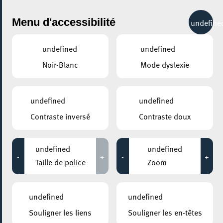
City Life
Menu d'accessibilité
undefine
undefined
undefined
Noir-Blanc
Mode dyslexie
GENRE
TOUS
undefined
undefined
Contraste inversé
Contraste doux
LIEUX
Tous
undefined
undefined
-
+
-
+
Taille de police
Zoom
24 novembre 2024
undefined
undefined
ARISTON
Souligner les liens
Souligner les en-têtes
Atelier de théâtre parent-enfant