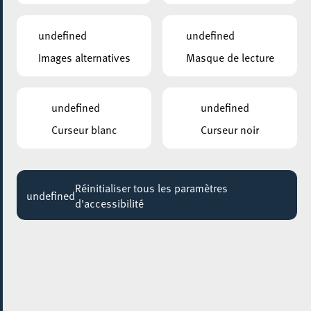
13:00 - 14:30
undefined
undefined
MESA MAISON DE LA TRANSITION
Images alternatives
Masque de lecture
Atelier “Mange ton quartier”- édition Baies de
l’églantier
13:00 - 16:00
undefined
undefined
Curseur blanc
Curseur noir
BRIDDERHAUS
MOMENTS avec MuGi.lu
14:00 - 17:00
Réinitialiser tous les paramètres
undefined
MESA MAISON DE LA TRANSITION
d'accessibilité
ZERO WASTE FOOD DINNER à la MESA !
16:00 - 20:30
KONSCHTHAL ESCH
PRESENTATION MONOGRAPHIE ET TALK – Vera
Kox en conversation avec Lisa Robertson