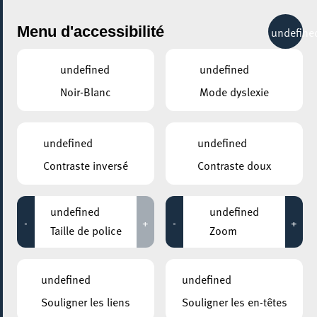
City Life
Menu d'accessibilité
undefine
undefined
undefined
Noir-Blanc
Mode dyslexie
GENRE
EXPOS & MUSÉES - AUTRES
undefined
undefined
Contraste inversé
Contraste doux
LIEUX
Tous
undefined
undefined
-
+
-
+
Taille de police
Zoom
23 mai 2023
undefined
undefined
TEMPORARY EXHIBITION
Souligner les liens
Souligner les en-têtes
Den DemokratieLabo