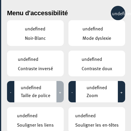
City Life
Menu d'accessibilité
undefine
undefined
undefined
Noir-Blanc
Mode dyslexie
GENRE
BEAUX-ARTS
undefined
undefined
Contraste inversé
Contraste doux
LIEUX
Tous
undefined
undefined
-
+
-
+
Taille de police
Zoom
14 juillet 2022
undefined
undefined
KONSCHTHAL ESCH
Souligner les liens
Souligner les en-têtes
Visite dessinée – Walking, Talking, Drawing