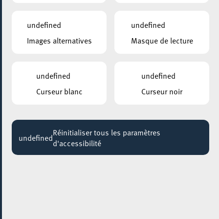
11:00 - 18:00
undefined
undefined
PLACE DE LA RÉSISTANCE/BRILL
Images alternatives
Masque de lecture
Yoga in the city
Jusqu'au 23 août
undefined
undefined
ANNEXE22
Exposition : Sollbruchstelle de Max Mertens
Curseur blanc
Curseur noir
Jusqu'au 05 septembre
HÔTEL DE VILLE D’ESCH-SUR-ALZETTE
Réinitialiser tous les paramètres
MBSR – Conference Mindfulness
undefined
d'accessibilité
Jusqu'au 05 octobre
09 décembre 2022
ROCKHAL – ETABLISSEMENT PUBLIC CENTRE DE MUSIQUES
AMPLIFIÉES