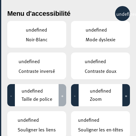
City Life
Menu d'accessibilité
undefine
undefined
undefined
Noir-Blanc
Mode dyslexie
GENRE
HIP HOP / RAP
undefined
undefined
Contraste inversé
Contraste doux
LIEUX
Tous
undefined
undefined
-
+
-
+
Taille de police
Zoom
10 septembre 2022
undefined
undefined
RUE DE L’ALZETTE
Souligner les liens
Souligner les en-têtes
Escher Familljendag