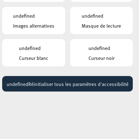
HÔTEL DE VILLE D’ESCH-SUR-ALZETTE
undefined
undefined
MBSR – Conference Mindfulness
Images alternatives
Masque de lecture
Jusqu'au 05 octobre
undefined
undefined
Curseur blanc
Curseur noir
undefined
Réinitialiser tous les paramètres d'accessibilité