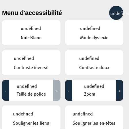
& RÉCRÉATION
MOBILITÉ
TOURIST INFO
Menu d'accessibilité
undefine
24°C
undefined
undefined
Noir-Blanc
Mode dyslexie
ÉVÉNEMENTS CONTINUS
undefined
undefined
10 AOÛT 2020
Contraste inversé
Contraste doux
PLACE DE LA RÉSISTANCE/BRILL
Yoga in the city
undefined
undefined
-
+
-
+
Jusqu'au 23 août
Taille de police
Zoom
ANNEXE22
Exposition : Sollbruchstelle de Max
undefined
undefined
Mertens
Souligner les liens
Souligner les en-têtes
Jusqu'au 05 septembre