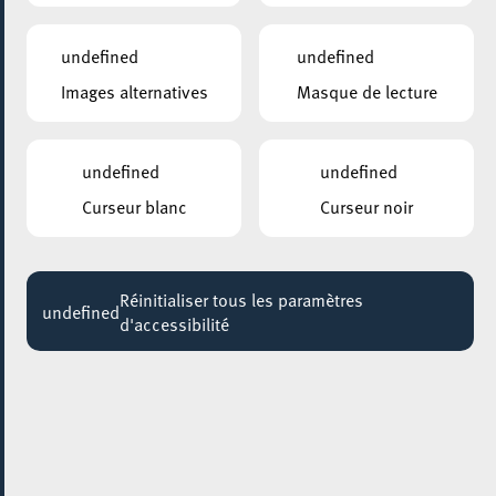
19:00
undefined
undefined
PLACE DE LA RÉSISTANCE/BRILL
Images alternatives
Masque de lecture
Yoga in the city
Jusqu'au 23 août
undefined
undefined
ANNEXE22
Exposition : Sollbruchstelle de Max Mertens
Curseur blanc
Curseur noir
Jusqu'au 05 septembre
HÔTEL DE VILLE D’ESCH-SUR-ALZETTE
Réinitialiser tous les paramètres
MBSR – Conference Mindfulness
undefined
d'accessibilité
Jusqu'au 05 octobre
07 avril 2024
FACILITEC
ATELIER OUVERT!