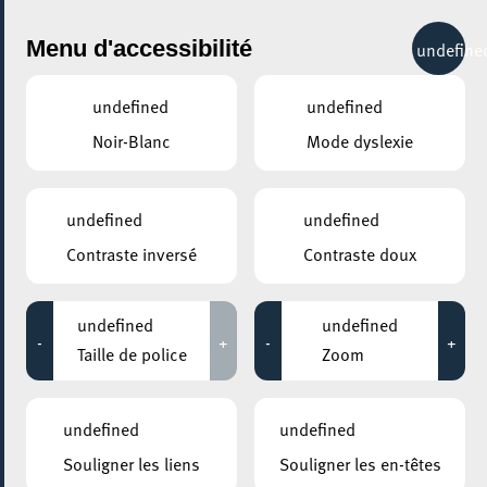
City Life
Menu d'accessibilité
undefine
undefined
undefined
Noir-Blanc
Mode dyslexie
GENRE
CARNAVAL
undefined
undefined
Contraste inversé
Contraste doux
LIEUX
Tous
undefined
undefined
-
+
-
+
Taille de police
Zoom
04 mars 2023
undefined
undefined
PLACE DE L’HÔTEL DE VILLE ESCH-SUR-ALZETTE
Souligner les liens
Souligner les en-têtes
Fues Fiesta 2023