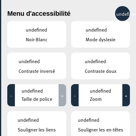
City Life
Menu d'accessibilité
undefine
undefined
undefined
Noir-Blanc
Mode dyslexie
GENRE
ART
undefined
undefined
Contraste inversé
Contraste doux
LIEUX
Tous
undefined
undefined
-
+
-
+
Taille de police
Zoom
21 mai 2026
undefined
undefined
KAMELLEBUTTEK
Souligner les liens
Souligner les en-têtes
Kamellebuttek Afterwork