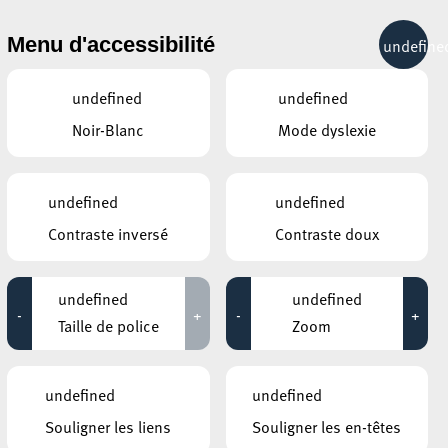
& RÉCRÉATION
MOBILITÉ
TOURIST INFO
Menu d'accessibilité
undefine
16°C
undefined
undefined
Noir-Blanc
Mode dyslexie
AVRIL
MAI
JUIN
LUN
MAR
MER
JEU
VEN
SAM
DIM
undefined
undefined
Contraste inversé
Contraste doux
27
28
29
30
1
2
3
4
5
6
7
8
9
10
undefined
undefined
-
+
-
+
11
12
13
14
15
16
17
Taille de police
Zoom
18
19
20
21
22
23
24
undefined
undefined
25
26
27
28
29
30
31
Souligner les liens
Souligner les en-têtes
1
2
3
4
5
6
7