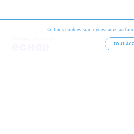
Certains cookies sont nécessaires au fonct
Événements fournis par
TOUT ACC
Accueil téléphoni
+352 2754 1
CONTACTEZ