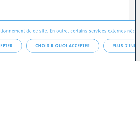
ionnement de ce site. En outre, certains services externes néces
EPTER
CHOISIR QUOI ACCEPTER
PLUS D'INF
que:
City Life
Actualités
 LA