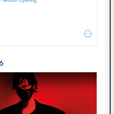
– Season Opening
6