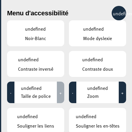
City Life
Menu d'accessibilité
undefine
undefined
undefined
Noir-Blanc
Mode dyslexie
GENRE
DANSE
undefined
undefined
Contraste inversé
Contraste doux
LIEUX
Tous
undefined
undefined
-
+
-
+
Taille de police
Zoom
12 mai 2026
undefined
undefined
ESCHER THEATER – ESCH-SUR-ALZETTE
Souligner les liens
Souligner les en-têtes
Borda