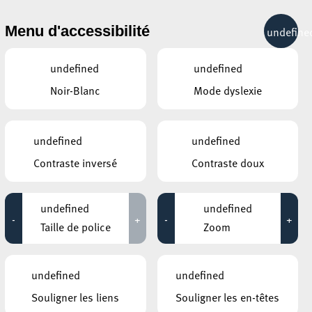
& RÉCRÉATION
MOBILITÉ
TOURIST INFO
Menu d'accessibilité
undefine
23°C
undefined
undefined
Noir-Blanc
Mode dyslexie
AVRIL
MAI
JUIN
LUN
MAR
MER
JEU
VEN
SAM
DIM
undefined
undefined
Contraste inversé
Contraste doux
27
28
29
30
1
2
3
4
5
6
7
8
9
10
undefined
undefined
-
+
-
+
11
12
13
14
15
16
17
Taille de police
Zoom
18
19
20
21
22
23
24
undefined
undefined
25
26
27
28
29
30
31
Souligner les liens
Souligner les en-têtes
1
2
3
4
5
6
7