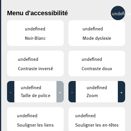
City Life
Menu d'accessibilité
undefine
undefined
undefined
Noir-Blanc
Mode dyslexie
GENRE
EXPOS & MUSÉES
undefined
undefined
Contraste inversé
Contraste doux
LIEUX
Tous
undefined
undefined
-
+
-
+
Taille de police
Zoom
07 février 2026
undefined
undefined
GALERIE D’ART DU ESCHER THEATER
Souligner les liens
Souligner les en-têtes
15e salon international d’Art Contemporain