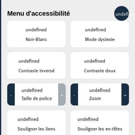
City Life
Menu d'accessibilité
undefine
undefined
undefined
Noir-Blanc
Mode dyslexie
GENRE
COURS & FORMATIONS - AUTRES
undefined
undefined
Contraste inversé
Contraste doux
LIEUX
Tous
undefined
undefined
-
+
-
+
Taille de police
Zoom
17 février 2026
undefined
undefined
CENTRE CULTUREL KULTURFABRIK ESCH
Souligner les liens
Souligner les en-têtes
ATELIER ÉCRITURE