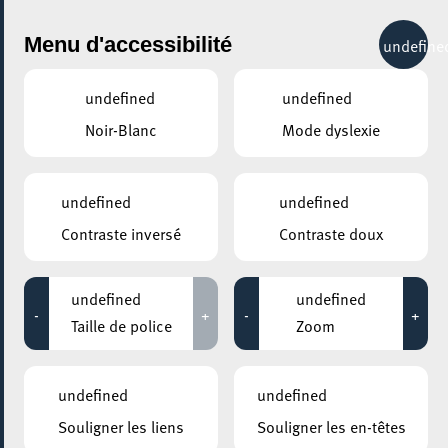
City Life
Menu d'accessibilité
undefine
undefined
undefined
Noir-Blanc
Mode dyslexie
GENRE
CIRQUE
undefined
undefined
Contraste inversé
Contraste doux
LIEUX
Tous
undefined
undefined
-
+
-
+
Taille de police
Zoom
08 février 2026
undefined
undefined
ESCHER THEATER – ESCH-SUR-ALZETTE
Souligner les liens
Souligner les en-têtes
Fair Play