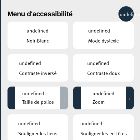
City Life
Menu d'accessibilité
undefine
undefined
undefined
Noir-Blanc
Mode dyslexie
GENRE
COURS & FORMATIONS
undefined
undefined
Contraste inversé
Contraste doux
LIEUX
Tous
undefined
undefined
-
+
-
+
Taille de police
Zoom
22 septembre 2021
undefined
undefined
HÔTEL DE VILLE D’ESCH-SUR-ALZETTE
Souligner les liens
Souligner les en-têtes
Fresque du climat