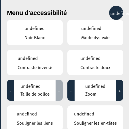
City Life
Menu d'accessibilité
undefine
undefined
undefined
Noir-Blanc
Mode dyslexie
GENRE
EXPOSITION
undefined
undefined
Contraste inversé
Contraste doux
LIEUX
Tous
undefined
undefined
-
+
-
+
Taille de police
Zoom
31 mars 2021
undefined
undefined
SALLE D’EXPOSITION « LA CITÉ DES SCIENCES »
Souligner les liens
Souligner les en-têtes
Exposition "La Cité des Sciences"