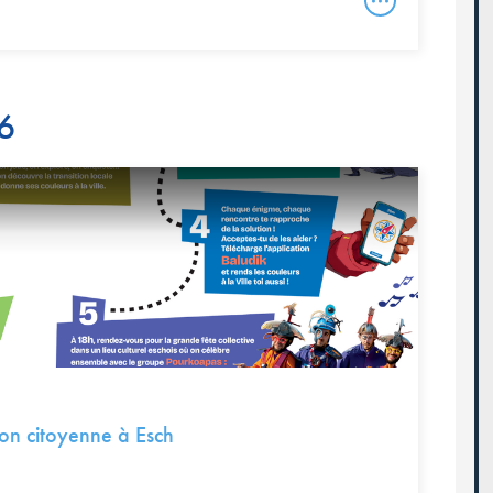
26
tion citoyenne à Esch