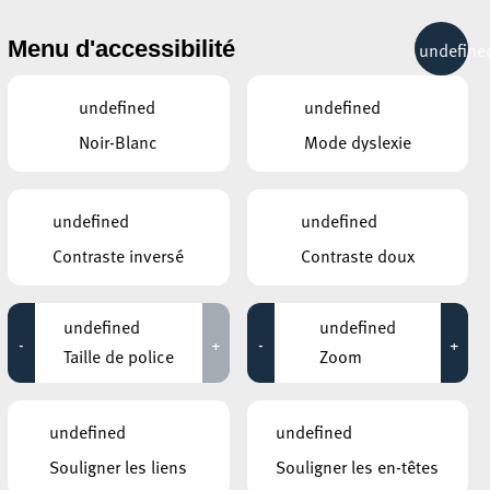
& RÉCRÉATION
MOBILITÉ
TOURIST INFO
Menu d'accessibilité
undefine
17°C
undefined
undefined
Noir-Blanc
Mode dyslexie
MARS
AVRIL
MAI
LUN
MAR
MER
JEU
VEN
SAM
DIM
undefined
undefined
Contraste inversé
Contraste doux
30
31
1
2
3
4
5
6
7
8
9
10
11
12
undefined
undefined
-
+
-
+
13
14
15
16
17
18
19
Taille de police
Zoom
20
21
22
23
24
25
26
undefined
undefined
27
28
29
30
1
2
3
Souligner les liens
Souligner les en-têtes