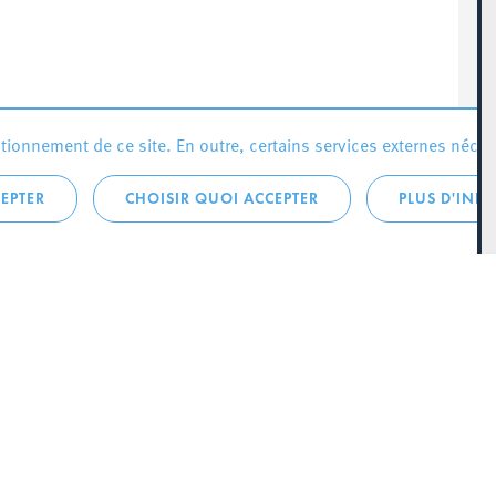
ionnement de ce site. En outre, certains services externes néces
EPTER
CHOISIR QUOI ACCEPTER
PLUS D'INF
que:
City Life