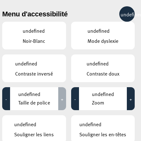
& RÉCRÉATION
MOBILITÉ
TOURIST INFO
Menu d'accessibilité
undefine
20°C
undefined
undefined
Noir-Blanc
Mode dyslexie
MARS
AVRIL
MAI
LUN
MAR
MER
JEU
VEN
SAM
DIM
undefined
undefined
Contraste inversé
Contraste doux
30
31
1
2
3
4
5
6
7
8
9
10
11
12
undefined
undefined
-
+
-
+
13
14
15
16
17
18
19
Taille de police
Zoom
20
21
22
23
24
25
26
undefined
undefined
27
28
29
30
1
2
3
Souligner les liens
Souligner les en-têtes