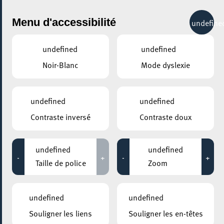
City Life
Menu d'accessibilité
undefine
undefined
undefined
Noir-Blanc
Mode dyslexie
GENRE
undefined
undefined
Contraste inversé
Contraste doux
LIEUX
Tous
undefined
undefined
-
+
-
+
Taille de police
Zoom
Aucun résultat trouvé pour votre sélection. Essayez une autre
combination.
undefined
undefined
Souligner les liens
Souligner les en-têtes