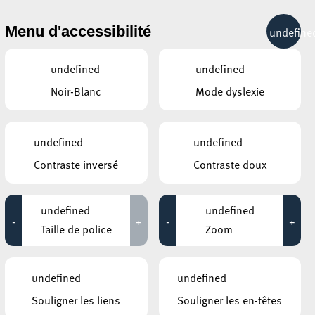
& RÉCRÉATION
MOBILITÉ
TOURIST INFO
Menu d'accessibilité
undefine
22°C
undefined
undefined
Noir-Blanc
Mode dyslexie
AUTRES ÉVÉNEMENTS
DU 21 NOVEMBRE
MOSAÏQUE CLUB – CLUB SENIOR À
undefined
undefined
ESCH/ALZETTE
Atelier de cuisine :
Contraste inversé
Contraste doux
Rouleaux de printemps
08:00 - 13:00
undefined
undefined
MOSAÏQUE CLUB – CLUB SENIOR À
-
+
-
+
ESCH/ALZETTE
Taille de police
Zoom
Atelier créatif : Couronne
tes.
de Noël
13:00 - 17:00
undefined
undefined
e
PLACE DE L’HÔTEL DE VILLE ESCH SUR
Souligner les liens
Souligner les en-têtes
ALZETTE.
Programme Marché de