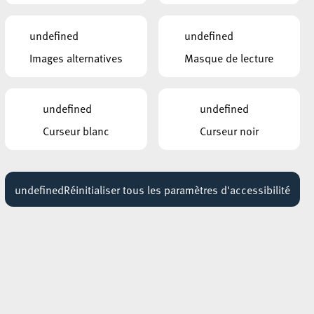
Noël à Esch
15:00 - 19:30
undefined
undefined
Images alternatives
Masque de lecture
AUTRES ÉVÉNEMENTS
SIMILAIRES
 les
undefined
undefined
ESCHER THEATER – ESCH-SUR-ALZETTE
 de
Hokuspokus
Curseur blanc
Curseur noir
14 janvier 2027
19:00 - 21:30
ARISTON
undefined
Réinitialiser tous les paramètres d'accessibilité
La ville ouverte
28 avril 2027
ARISTON
Atelier Fait ou Fake
06 mars 2027
09:00 - 11:30