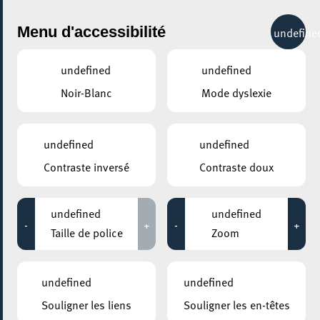
City Life
Menu d'accessibilité
undefine
undefined
undefined
Noir-Blanc
Mode dyslexie
GENRE
VIE NOCTURNE - AUTRES
undefined
undefined
Contraste inversé
Contraste doux
LIEUX
Tous
undefined
undefined
-
+
-
+
Taille de police
Zoom
20 avril 2024
undefined
undefined
MK BAR BELVAL – MIX N’ KAWA
Souligner les liens
Souligner les en-têtes
Takeover – Metal Edition After Party