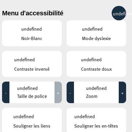
& RÉCRÉATION
MOBILITÉ
TOURIST INFO
Menu d'accessibilité
undefine
11°C
undefined
undefined
Noir-Blanc
Mode dyslexie
ÉVÉNEMENTS CONTINUS
undefined
undefined
12 AOÛT 2020
Contraste inversé
Contraste doux
BENU VILLAGE
BENU Luutenatelier
undefined
undefined
-
+
-
+
Jusqu'au 13 août
Taille de police
Zoom
PLACE DE LA RÉSISTANCE/BRILL
Yoga in the city
undefined
undefined
Jusqu'au 23 août
Souligner les liens
Souligner les en-têtes