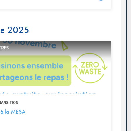
re 2025
TRES
RANSITION
 à la MESA