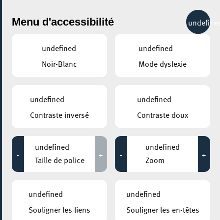
City Life
Menu d'accessibilité
undefine
undefined
undefined
Noir-Blanc
Mode dyslexie
GENRE
AFROBEATS
undefined
undefined
Contraste inversé
Contraste doux
LIEUX
Tous
undefined
undefined
-
+
-
+
Taille de police
Zoom
06 avril 2023
undefined
undefined
ROCKHAL – ETABLISSEMENT PUBLIC CENTRE DE MUSIQUES
Souligner les liens
Souligner les en-têtes
AMPLIFIÉES