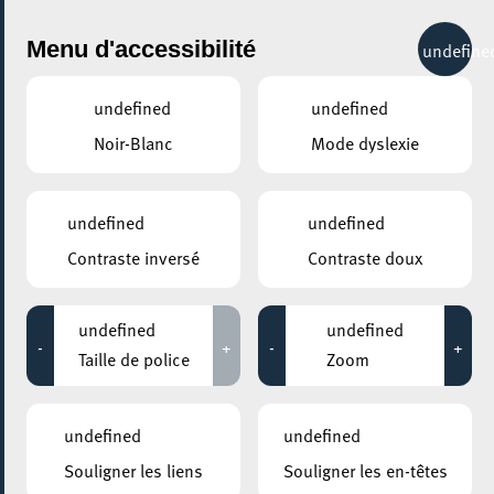
City Life
Menu d'accessibilité
undefine
undefined
undefined
Noir-Blanc
Mode dyslexie
GENRE
PATRIMOINE & TRADITIONS
undefined
undefined
Contraste inversé
Contraste doux
LIEUX
Tous
undefined
undefined
-
+
-
+
Taille de police
Zoom
14 août 2020
undefined
undefined
CENTRE NATURE ET FORÊT ELLERGRONN
Souligner les liens
Souligner les en-têtes
Schmieden im Ellergronn (Basiskurs)