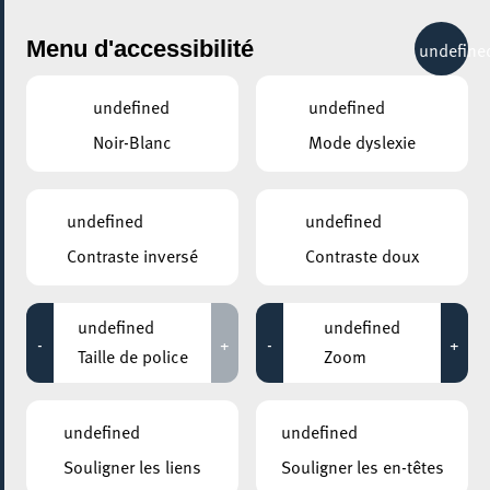
City Life
Menu d'accessibilité
undefine
undefined
undefined
Noir-Blanc
Mode dyslexie
GENRE
FOIRES & MARCHÉS - AUTRES
undefined
undefined
Contraste inversé
Contraste doux
LIEUX
Tous
undefined
undefined
-
+
-
+
Taille de police
Zoom
02 septembre 2023
undefined
undefined
STADE EMILE MAYRISCH
Souligner les liens
Souligner les en-têtes
Kermesse et porte ouverte