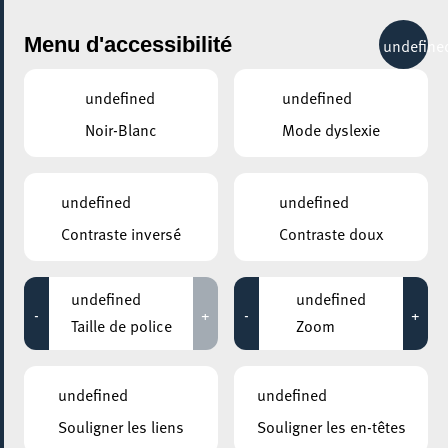
City Life
Menu d'accessibilité
undefine
undefined
undefined
Noir-Blanc
Mode dyslexie
GENRE
HIP HOP / RAP
undefined
undefined
Contraste inversé
Contraste doux
LIEUX
Tous
undefined
undefined
-
+
-
+
Taille de police
Zoom
10 septembre 2022
undefined
undefined
RUE DE L’ALZETTE
Souligner les liens
Souligner les en-têtes
Escher Familljendag