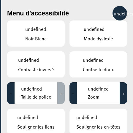
City Life
Menu d'accessibilité
undefine
undefined
undefined
Noir-Blanc
Mode dyslexie
GENRE
BLUES
undefined
undefined
Contraste inversé
Contraste doux
LIEUX
Tous
undefined
undefined
-
+
-
+
Taille de police
Zoom
31 mars 2023
undefined
undefined
MAISON DES ARTS ET DES ETUDIANTS
Souligner les liens
Souligner les en-têtes
Retour Vers Le Futur