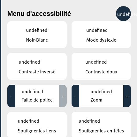
City Life
Menu d'accessibilité
undefine
undefined
undefined
Noir-Blanc
Mode dyslexie
GENRE
INFORMATIQUE
undefined
undefined
Contraste inversé
Contraste doux
LIEUX
Tous
undefined
undefined
-
+
-
+
Taille de police
Zoom
13 octobre 2022
undefined
undefined
UNIVERSITÉ DU LUXEMBOURG – CAMPUS BELVAL / MAISON DU SAVOIR
Souligner les liens
Souligner les en-têtes
CyberDay.lu 2022