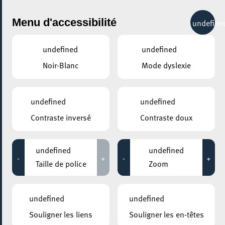
City Life
Menu d'accessibilité
undefine
undefined
undefined
Noir-Blanc
Mode dyslexie
GENRE
SPECTACLES PAROLES
undefined
undefined
Contraste inversé
Contraste doux
LIEUX
Tous
undefined
undefined
-
+
-
+
Taille de police
Zoom
01 mars 2023
undefined
undefined
ESCHER THEATER – ESCH-SUR-ALZETTE
Souligner les liens
Souligner les en-têtes
LES GEANTS