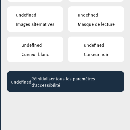
20:00
undefined
undefined
Church of Analogue
Images alternatives
Masque de lecture
Jusqu'au 29 août
Squatfabrik #5
undefined
undefined
Jusqu'au 29 août
Curseur blanc
Curseur noir
ANNEXE22
Exposition : Sollbruchstelle de Max Mertens
Jusqu'au 05 septembre
Réinitialiser tous les paramètres
undefined
d'accessibilité
HÔTEL DE VILLE D’ESCH-SUR-ALZETTE
MBSR – Conference Mindfulness
Jusqu'au 05 octobre
28 mars 2023