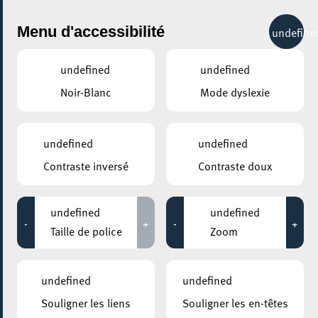
City Life
Menu d'accessibilité
undefine
undefined
undefined
Noir-Blanc
Mode dyslexie
GENRE
CIRQUE
undefined
undefined
Contraste inversé
Contraste doux
LIEUX
Tous
undefined
undefined
-
+
-
+
Taille de police
Zoom
14 octobre 2021
undefined
undefined
ESCHER THEATER – ESCH-SUR-ALZETTE
Souligner les liens
Souligner les en-têtes
Concerto pour deux clowns