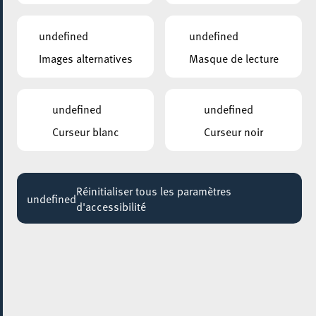
20:00
undefined
undefined
Church of Analogue
Images alternatives
Masque de lecture
Jusqu'au 29 août
Squatfabrik #5
undefined
undefined
Jusqu'au 29 août
Curseur blanc
Curseur noir
ANNEXE22
Exposition : Sollbruchstelle de Max Mertens
Jusqu'au 05 septembre
Réinitialiser tous les paramètres
undefined
d'accessibilité
HÔTEL DE VILLE D’ESCH-SUR-ALZETTE
MBSR – Conference Mindfulness
Jusqu'au 05 octobre
15 octobre 2021