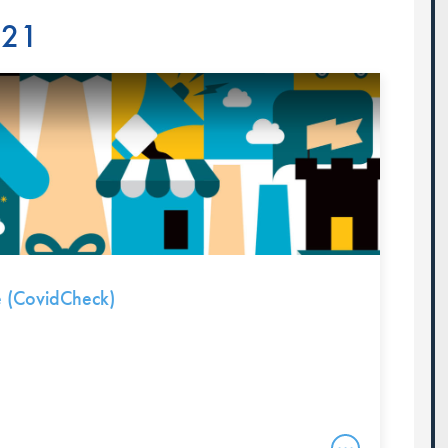
021
e (CovidCheck)