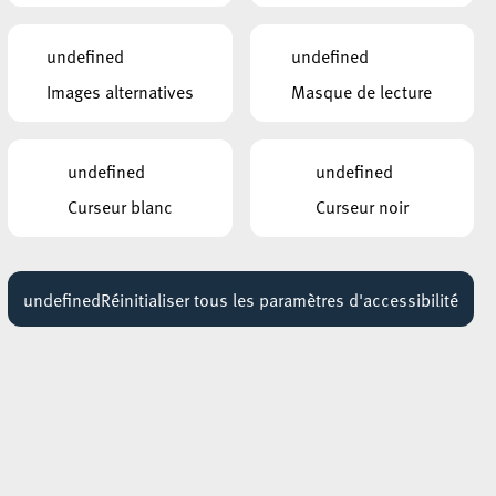
Exposition : Sollbruchstelle de Max
Mertens
undefined
undefined
Jusqu'au 05 septembre
Images alternatives
Masque de lecture
HÔTEL DE VILLE D’ESCH-SUR-ALZETTE
MBSR – Conference Mindfulness
Jusqu'au 05 octobre
undefined
undefined
Curseur blanc
Curseur noir
undefined
Réinitialiser tous les paramètres d'accessibilité