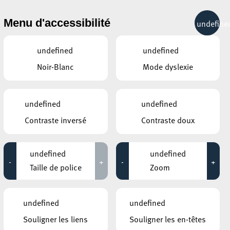
& RÉCRÉATION
MOBILITÉ
TOURIST INFO
Menu d'accessibilité
undefine
20°C
undefined
undefined
Noir-Blanc
Mode dyslexie
ÉVÉNEMENTS CONTINUS
undefined
undefined
29 AOÛT 2020
Contraste inversé
Contraste doux
Church of Analogue
Jusqu'au 29 août
undefined
undefined
-
+
-
+
Taille de police
Zoom
Squatfabrik #5
Jusqu'au 29 août
undefined
undefined
Souligner les liens
Souligner les en-têtes
ANNEXE22