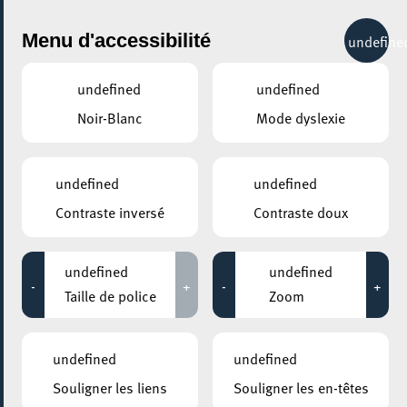
City Life
Menu d'accessibilité
undefine
undefined
undefined
Noir-Blanc
Mode dyslexie
GENRE
AFTERWORK
undefined
undefined
Contraste inversé
Contraste doux
LIEUX
Tous
undefined
undefined
-
+
-
+
Taille de police
Zoom
22 mars 2022
undefined
undefined
MESA MAISON DE LA TRANSITION
Souligner les liens
Souligner les en-têtes
Scène ouverte de stand-up