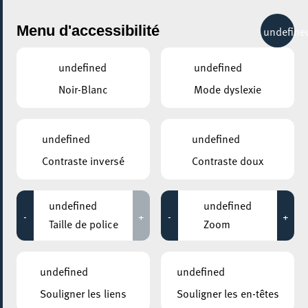
City Life
Menu d'accessibilité
undefine
undefined
undefined
Noir-Blanc
Mode dyslexie
GENRE
CIRQUE
undefined
undefined
Contraste inversé
Contraste doux
LIEUX
Tous
undefined
undefined
-
+
-
+
Taille de police
Zoom
31 octobre 2026
undefined
undefined
ESCHER THEATER – ESCH-SUR-ALZETTE
Souligner les liens
Souligner les en-têtes
Face aux murs