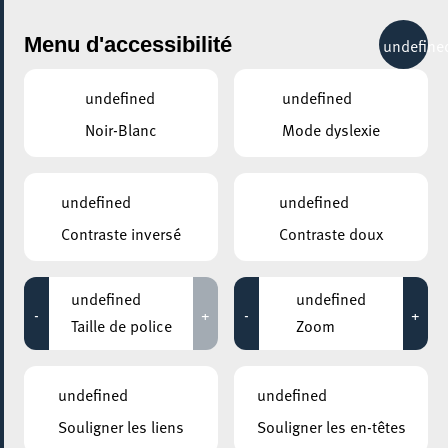
City Life
Menu d'accessibilité
undefine
undefined
undefined
Noir-Blanc
Mode dyslexie
GENRE
THÉÂTRE
undefined
undefined
Contraste inversé
Contraste doux
LIEUX
Tous
undefined
undefined
-
+
-
+
Taille de police
Zoom
17 septembre 2026
undefined
undefined
ARISTON
Souligner les liens
Souligner les en-têtes
Atelier de théâtre