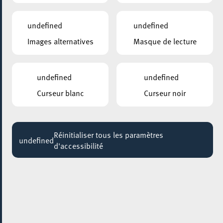
www.escrimesud.lu
Adresse :
undefined
undefined
Rue Jean-Pierre Bausch
L-4023
Esch-sur-Alzette
Images alternatives
Masque de lecture
Contact
undefined
undefined
Curseur blanc
Curseur noir
Réinitialiser tous les paramètres
undefined
d'accessibilité