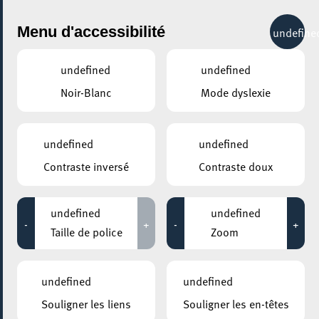
City Life
Menu d'accessibilité
undefine
undefined
undefined
Noir-Blanc
Mode dyslexie
Catégories
Clubs
undefined
undefined
Contraste inversé
Contraste doux
ESCRIME
undefined
undefined
Recherche
-
+
-
+
Taille de police
Zoom
CERCLE ESCRIME SUD asbl
undefined
undefined
Souligner les liens
Souligner les en-têtes
Site web :