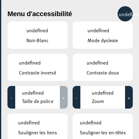
City Life
Menu d'accessibilité
undefine
undefined
undefined
Noir-Blanc
Mode dyslexie
Catégories
Clubs
undefined
undefined
Contraste inversé
Contraste doux
ANIMAUX - CHIEN
undefined
undefined
Recherche
-
+
-
+
Taille de police
Zoom
RF Team a.s.b.l.
undefined
undefined
Souligner les liens
Souligner les en-têtes
Site web :