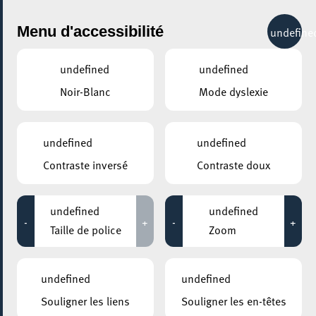
City Life
Menu d'accessibilité
undefine
undefined
undefined
Noir-Blanc
Mode dyslexie
undefined
undefined
Contraste inversé
Contraste doux
undefined
undefined
-
+
-
+
Taille de police
Zoom
undefined
undefined
AJOUTER À ICAL
Souligner les liens
Souligner les en-têtes
PARTAGER L'ÉVENEMENT