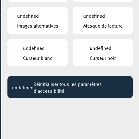
PARTAGER L'ÉVENEMENT
undefined
undefined
Jeudi 01 Octobre - Dimanche 04 Octobre
Images alternatives
Masque de lecture
ARISTON
À l’ouest d’Arkham
undefined
undefined
Rares sont les auteur·rices qui ont réussi, à travers leurs
Curseur blanc
Curseur noir
écrits, à inventer un monde, une mythologie.
H. P.
Lovecraft en fait partie. Inscrite à la Pléiade, son œuvre
tissée d’univers fantastiques impressionnants se décline
Réinitialiser tous les paramètres
undefined
dans des jeux de rôle, jeux vidéo, films et bandes
d'accessibilité
dessinées de science-fiction depuis un siècle. Librement
inspirée d’une de ses nouvelles, l’histoire nous emmène
non loin de la ville d’Arkham, en 1989. Une météorite
s’écrase à proximité de la ferme de la famille Gardner, qui
assiste impuissante à la lente dégradation de la nature
environnante. Des phénomènes inquiétants se multiplient