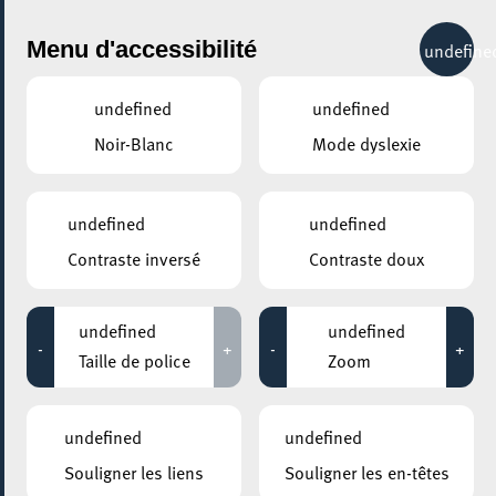
City Life
Menu d'accessibilité
undefine
undefined
undefined
Noir-Blanc
Mode dyslexie
undefined
undefined
Contraste inversé
Contraste doux
undefined
undefined
-
+
-
+
Taille de police
Zoom
undefined
undefined
Souligner les liens
Souligner les en-têtes
AJOUTER À ICAL