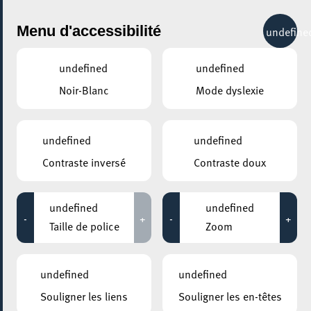
City Life
Menu d'accessibilité
undefine
undefined
undefined
Noir-Blanc
Mode dyslexie
GENRE
HISTOIRE
undefined
undefined
Contraste inversé
Contraste doux
LIEUX
Tous
undefined
undefined
-
+
-
+
Taille de police
Zoom
31 mars 2021
undefined
undefined
SALLE D’EXPOSITION « LA CITÉ DES SCIENCES »
Souligner les liens
Souligner les en-têtes
Chasse au trésor à Belval