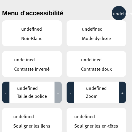
& RÉCRÉATION
MOBILITÉ
TOURIST INFO
Menu d'accessibilité
undefine
14°C
undefined
undefined
Noir-Blanc
Mode dyslexie
ÉVÉNEMENTS CONTINUS
undefined
undefined
9 JUILLET 2020
Contraste inversé
Contraste doux
GALERIE D’ART DU ESCHER THEATER
Leo Capus
undefined
undefined
-
+
-
+
Jusqu'au 25 juillet
Taille de police
Zoom
HÔTEL DE VILLE D’ESCH-SUR-ALZETTE
MBSR – Conference Mindfulness
undefined
undefined
Jusqu'au 05 octobre
Souligner les liens
Souligner les en-têtes