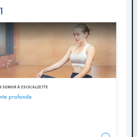
1
B SENIOR À ESCH/ALZETTE
nte profonde