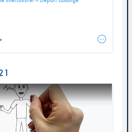
 interculturel – Départ Lallange
e
21