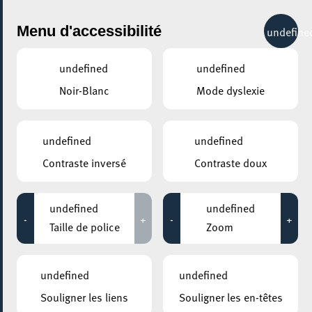
City Life
Menu d'accessibilité
undefine
undefined
undefined
Noir-Blanc
Mode dyslexie
GENRE
SCIENCE & TECHNOLOGIE
undefined
undefined
Contraste inversé
Contraste doux
LIEUX
Tous
undefined
undefined
-
+
-
+
Taille de police
Zoom
06 octobre 2020
undefined
undefined
UNIVERSITÉ DU LUXEMBOURG – CAMPUS BELVAL
Souligner les liens
Souligner les en-têtes
CyberDay.lu