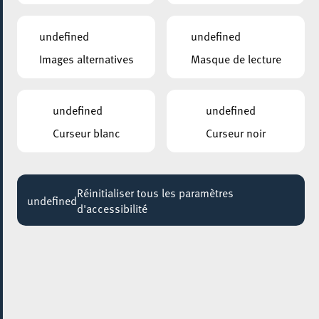
undefined
undefined
Images alternatives
Masque de lecture
undefined
undefined
Curseur blanc
Curseur noir
Réinitialiser tous les paramètres
AJOUTER À ICAL
undefined
d'accessibilité
PARTAGER L'ÉVENEMENT
Dimanche 29 Juin
14:00 - 17:30
SERVIOR OP DER LÉIER, 10 OP DER LÉIER, L-4240 ESCH-SUR-ALZETTE
SERVIOR Fête d’Eté Op der
Léier