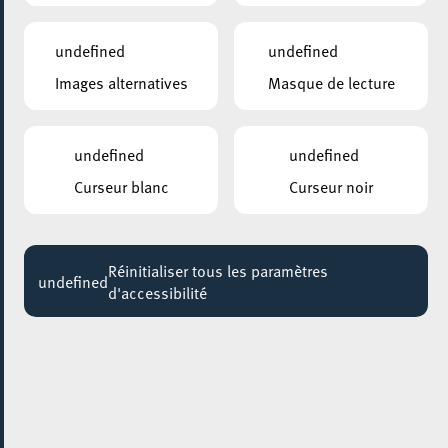
undefined
undefined
Images alternatives
Masque de lecture
undefined
undefined
Curseur blanc
Curseur noir
AJOUTER À ICAL
COMMENT Y ACCÉDER
Réinitialiser tous les paramètres
undefined
PARTAGER L'ÉVENEMENT
d'accessibilité
Jeudi 17 Avril - Vendredi 18 Avril
14:30 - 16:30
KONSCHTHAL ESCH
Riso Future Landscapes (kids
workshop)