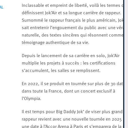
Inclassable et empreint de liberté, voilà les termes qui
AL
définissent Jok’Air et sa longue carrière de rappeur.
Surnommé le rappeur français le plus américain, Jok’Ai
sait entretenir l’engouement du public avec une véraci
naturelle, des textes sincères qui résonnent comme u
témoignage authentique de sa vie.
Depuis le lancement de sa carrière en solo, Jok’Air
multiplie les projets à succès : les certifications
s’accumulent, les salles se remplissent.
En 2022, il se produit en tournée sur plus de 30 dates
dans toute la France, dont un concert exclusif à
l’Olympia.
Il est temps pour Big Daddy Jok’ de viser plus grand : l
rappeur revient avec une nouvelle tournée en 2025 do
une date à l’Accor Arena à Paris et s’emparera de la s