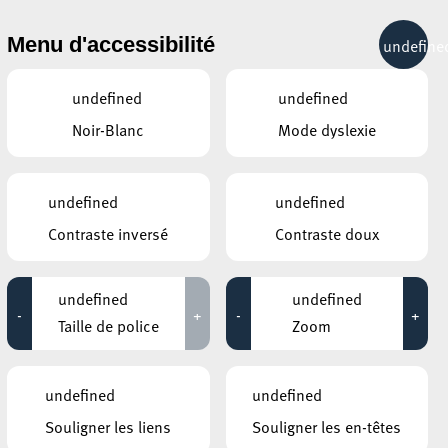
& RÉCRÉATION
MOBILITÉ
TOURIST INFO
Menu d'accessibilité
undefine
27°C
undefined
undefined
Noir-Blanc
Mode dyslexie
AUTRES ÉVÉNEMENTS
DU 17 AVRIL
KONSCHTHAL ESCH
undefined
undefined
Riso Future Landscapes
ÉES
Contraste inversé
Contraste doux
(kids workshop)
12:30 - 16:30
undefined
undefined
ROCKHAL – ETABLISSEMENT PUBLIC
CENTRE DE MUSIQUES AMPLIFIÉES
-
+
-
+
FAITHLESS
Taille de police
Zoom
18:00 - 20:00
CENTRE CULTUREL KULTURFABRIK ESCH
undefined
undefined
WORK IN PROGRESS: THE
STRANGER SONG
Souligner les liens
Souligner les en-têtes