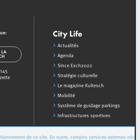
que:
City Life
Actualités
 LA
Agenda
SCH
Since Esch2022
 145
Stratégie culturelle
zette
Le magazine Kultesch
Mobilité
Système de guidage parkings
Infrastructures sportives
ionnement de ce site. En outre, certains services externes néces